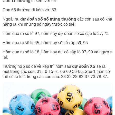
Con 11 thường đi kèm với 44
Con 66 thường đi kèm với 33
Ngoài ra,
dự đoán xổ số trúng thưởng
các con sau có khả
năng ra khi những số ngày trước có thể:
Hôm qua ra số lô 97, hôm nay dự đoán sẽ có cặp lô 37, 73
Hôm qua ra số lô 45, hôm nay sẽ có cặp 59, 95
Hôm qua ra số lô 18, hôm nay dự có cặp lô 97, 99 và ngược
lại.
Trường hợp số đề về kép thì hôm sau
dự đoán XS
sẽ ra
một trong các con: 01-10-15-51-06-60-56-65. Sau 1 tuần có
thể sẽ ra lô 1 trong các con sau: 23-32-28-82-37-73-78-87.