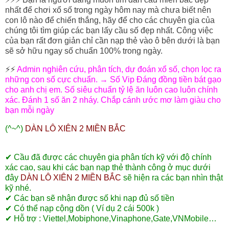
nhất để chơi xổ số trong ngày hôm nay mà chưa biết nên
con lô nào để chiến thắng, hãy để cho các chuyên gia của
chúng tôi tìm giúp các bạn lấy cầu số đẹp nhất. Công việc
của bạn rất đơn giản chỉ cần nạp thẻ vào ô bên dưới là bạn
sẽ sở hữu ngay số chuẩn 100% trong ngày.
⚡️⚡️
Admin nghiên cứu, phân tích, dự đoán xổ số, chọn lọc ra
những con số cực chuẩn. → Số Vip Đáng đồng tiền bát gạo
cho anh chị em. Số siêu chuẩn tỷ lệ ăn luôn cao luôn chính
xác. Đánh 1 số ăn 2 nháy. Chắp cánh ước mơ làm giàu cho
bạn mỗi ngày
(^~^)
DÀN LÔ XIÊN 2 MIỀN BẮC
✔ Cầu đã được các chuyên gia phân tích kỹ với độ chính
xác cao, sau khi các bạn nạp thẻ thành công ở mục dưới
đây
DÀN LÔ XIÊN 2 MIỀN BẮC
sẽ hiện ra các bạn nhìn thật
kỹ nhé.
✔ Các bạn sẽ nhận được số khi nạp đủ số tiền
✔ Có thể nạp cộng dồn ( Ví dụ 2 cái 500k )
✔ Hỗ trợ : Viettel,Mobiphone,Vinaphone,Gate,VNMobile…