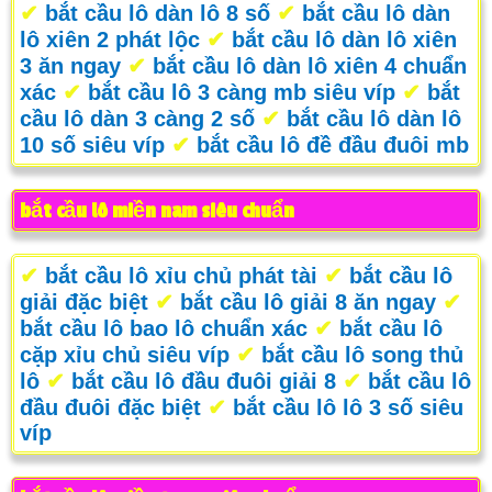
✔
bắt cầu lô dàn lô 8 số
✔
bắt cầu lô dàn
lô xiên 2 phát lộc
✔
bắt cầu lô dàn lô xiên
3 ăn ngay
✔
bắt cầu lô dàn lô xiên 4 chuẩn
xác
✔
bắt cầu lô 3 càng mb siêu víp
✔
bắt
cầu lô dàn 3 càng 2 số
✔
bắt cầu lô dàn lô
10 số siêu víp
✔
bắt cầu lô đề đầu đuôi mb
bắt cầu lô miền nam siêu chuẩn
✔
bắt cầu lô xỉu chủ phát tài
✔
bắt cầu lô
giải đặc biệt
✔
bắt cầu lô giải 8 ăn ngay
✔
bắt cầu lô bao lô chuẩn xác
✔
bắt cầu lô
cặp xỉu chủ siêu víp
✔
bắt cầu lô song thủ
lô
✔
bắt cầu lô đầu đuôi giải 8
✔
bắt cầu lô
đầu đuôi đặc biệt
✔
bắt cầu lô lô 3 số siêu
víp