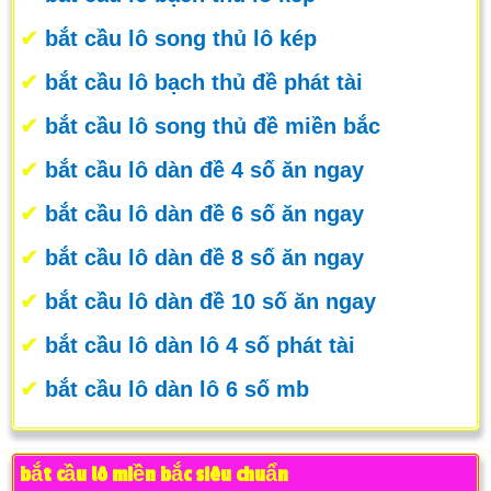
✔
bắt cầu lô song thủ lô kép
✔
bắt cầu lô bạch thủ đề phát tài
✔
bắt cầu lô song thủ đề miền bắc
✔
bắt cầu lô dàn đề 4 số ăn ngay
✔
bắt cầu lô dàn đề 6 số ăn ngay
✔
bắt cầu lô dàn đề 8 số ăn ngay
✔
bắt cầu lô dàn đề 10 số ăn ngay
✔
bắt cầu lô dàn lô 4 số phát tài
✔
bắt cầu lô dàn lô 6 số mb
bắt cầu lô miền bắc siêu chuẩn