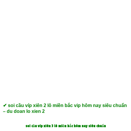
✔ soi cầu víp xiên 2 lô miền bắc vip hôm nay siêu chuẩn
– du doan lo xien 2
soi cầu víp xiên 3 lô miền bắc hôm nay siêu chuẩn