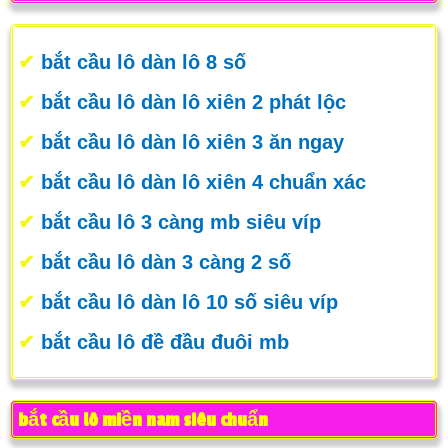
✔
bắt cầu lô dàn lô 8 số
✔
bắt cầu lô dàn lô xiên 2 phát lộc
✔
bắt cầu lô dàn lô xiên 3 ăn ngay
✔
bắt cầu lô dàn lô xiên 4 chuẩn xác
✔
bắt cầu lô 3 càng mb siêu víp
✔
bắt cầu lô dàn 3 càng 2 số
✔
bắt cầu lô dàn lô 10 số siêu víp
✔
bắt cầu lô đề đầu đuôi mb
bắt cầu lô miền nam siêu chuẩn