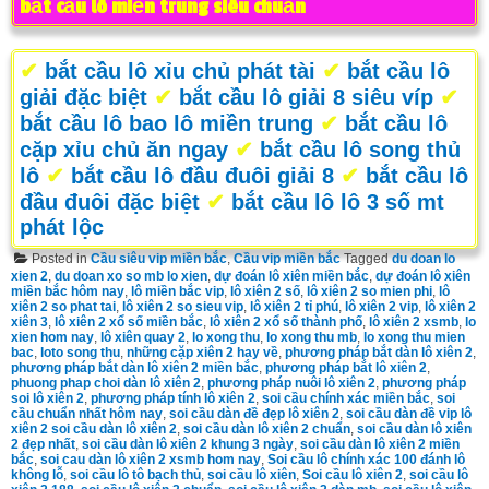
bắt cầu lô miền trung siêu chuẩn
✔
bắt cầu lô xỉu chủ phát tài
✔
bắt cầu lô
giải đặc biệt
✔
bắt cầu lô giải 8 siêu víp
✔
bắt cầu lô bao lô miền trung
✔
bắt cầu lô
cặp xỉu chủ ăn ngay
✔
bắt cầu lô song thủ
lô
✔
bắt cầu lô đầu đuôi giải 8
✔
bắt cầu lô
đầu đuôi đặc biệt
✔
bắt cầu lô lô 3 số mt
phát lộc
Posted in
Cầu siêu vip miền bắc
,
Cầu vip miền bắc
Tagged
du doan lo
xien 2
,
du doan xo so mb lo xien
,
dự đoán lô xiên miền bắc
,
dự đoán lô xiên
miền bắc hôm nay
,
lô miền bắc vip
,
lô xiên 2 số
,
lô xiên 2 so mien phi
,
lô
xiên 2 so phat tai
,
lô xiên 2 so sieu vip
,
lô xiên 2 tỉ phú
,
lô xiên 2 vip
,
lô xiên 2
xiên 3
,
lô xiên 2 xổ số miền bắc
,
lô xiên 2 xổ số thành phố
,
lô xiên 2 xsmb
,
lo
xien hom nay
,
lô xiên quay 2
,
lo xong thu
,
lo xong thu mb
,
lo xong thu mien
bac
,
loto song thu
,
những cặp xiên 2 hay về
,
phương pháp bắt dàn lô xiên 2
,
phương pháp bắt dàn lô xiên 2 miền bắc
,
phương pháp bắt lô xiên 2
,
phuong phap choi dàn lô xiên 2
,
phương pháp nuôi lô xiên 2
,
phương pháp
soi lô xiên 2
,
phương pháp tính lô xiên 2
,
soi cầu chính xác miền bắc
,
soi
cầu chuẩn nhất hôm nay
,
soi cầu dàn đề đẹp lô xiên 2
,
soi cầu dàn đề vip lô
xiên 2 soi cầu dàn lô xiên 2
,
soi cầu dàn lô xiên 2 chuẩn
,
soi cầu dàn lô xiên
2 đẹp nhất
,
soi cầu dàn lô xiên 2 khung 3 ngày
,
soi cầu dàn lô xiên 2 miền
bắc
,
soi cau dàn lô xiên 2 xsmb hom nay
,
Soi cầu lô chính xác 100 đánh lô
không lỗ
,
soi cầu lô tô bạch thủ
,
soi cầu lô xiên
,
Soi cầu lô xiên 2
,
soi cầu lô