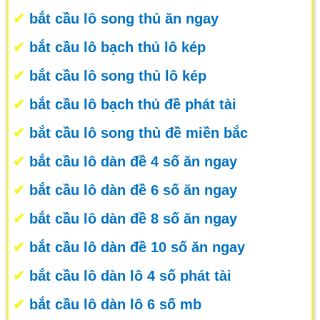
✔
bắt cầu lô song thủ ăn ngay
✔
bắt cầu lô bạch thủ lô kép
✔
bắt cầu lô song thủ lô kép
✔
bắt cầu lô bạch thủ đề phát tài
✔
bắt cầu lô song thủ đề miền bắc
✔
bắt cầu lô dàn đề 4 số ăn ngay
✔
bắt cầu lô dàn đề 6 số ăn ngay
✔
bắt cầu lô dàn đề 8 số ăn ngay
✔
bắt cầu lô dàn đề 10 số ăn ngay
✔
bắt cầu lô dàn lô 4 số phát tài
✔
bắt cầu lô dàn lô 6 số mb