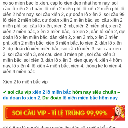
xo so mien bac lo xien, cap lo xien dep nhat hom nay, soi
cầu lô xiên 2 chuẩn, lô xiên 2 miền phí, lô xiên 2 miễn phí, lô
xiên 2 hôm nay, soi cầu xiên 2, dự đoán lô xiên 2, soi cầu 99
lô xiên 2 miền bắc, dự đoán xiên 2 miền bắc, soi cầu xiên 2
miền phí, soi cầu lô xiên, xien 2 mb, xiên 2 miễn phí, xien 2,
xiên 2 miền bắc, xiên 3 miền bắc, lo xien 2, dàn lô xiên 2, dự
đoán lô xiên miền bắc, dàn xiên 2, xien 2 mb, xiên 2 miễn
phí, xiên 2 miền bắc, xiên 3 miền bắc, lo xien 2, dàn lô xiên
2, dự đoán lô xiên miền bắc, soi cầu lô xiên 3, soi cau xien
3, soi cầu xiên 3, soi cau xien 3 mien phi, soi cầu xiên 3
miền bắc, soi xiên 3, dàn lô xiên 3, xien quay 4, xiên 4 hôm
nay, lô xiên 4, lô xiên 4 miền bắc, xiên 4, thống kê lô xiên 4,
xiên 4 miền bắc
Xiên 2 lô miền bắc vip
✔ soi cầu víp
xiên 2 lô miền bắc
hôm nay siêu chuẩn –
du doan lo xien 2
. Dự đoán
lô xiên miền bắc hôm nay
⚡️⚡️⚡️ Bạn là người đang muốn tìm dàn cầu miền bắc đẹp