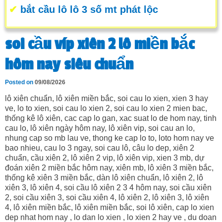
✔
bắt cầu lô lô 3 số mt phát lộc
soi cầu víp xiên 2 lô miền bắc
hôm nay siêu chuẩn
Posted on
09/08/2026
lô xiên chuẩn, lô xiên miền bắc, soi cau lo xien, xien 3 hay
ve, lo to xien, soi cau lo xien 2, soi cau lo xien 2 mien bac,
thống kê lô xiên, cac cap lo gan, xac suat lo de hom nay, tinh
cau lo, lô xiên ngày hôm nay, lô xiên vip, soi cau an lo,
nhung cap so mb lau ve, thong ke cap lo to, loto hom nay ve
bao nhieu, cau lo 3 ngay, soi cau lô, câu lo dep, xiên 2
chuẩn, cầu xiên 2, lô xiên 2 vip, lô xiên vip, xien 3 mb, dự
đoán xiên 2 miền bắc hôm nay, xiên mb, lô xiên 3 miền bắc,
thống kê xiên 3 miền bắc, dàn lô xiên chuẩn, lô xiên 2, lô
xiên 3, lô xiên 4, soi cầu lô xiên 2 3 4 hôm nay, soi cầu xiên
2, soi cầu xiên 3, soi cầu xiên 4, lô xiên 2, lô xiên 3, lô xiên
4, lô xiên miền bắc, lô xiên miền bắc, soi lô xiên, cap lo xien
dep nhat hom nay , lo dan lo xien , lo xien 2 hay ve , du doan