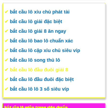
✔
bắt cầu lô xỉu chủ phát tài
✔
bắt cầu lô giải đặc biệt
✔
bắt cầu lô giải 8 ăn ngay
✔
bắt cầu lô bao lô chuẩn xác
✔
bắt cầu lô cặp xỉu chủ siêu víp
✔
bắt cầu lô song thủ lô
✔
bắt cầu lô đầu đuôi giải 8
✔
bắt cầu lô đầu đuôi đặc biệt
✔
bắt cầu lô lô 3 số siêu víp
bắt cầu lô miền trung siêu chuẩn