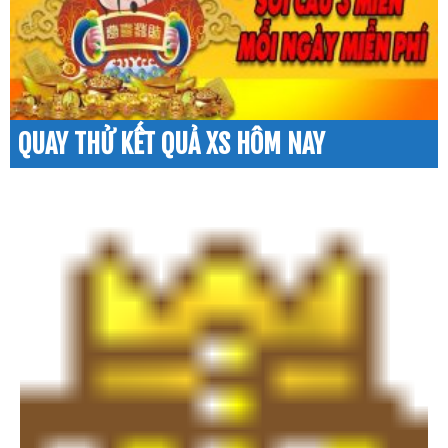
QUAY THỬ KẾT QUẢ XS HÔM NAY