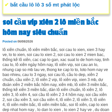
✔
bắt cầu lô lô 3 số mt phát lộc
soi cầu víp xiên 2 lô miền bắc
hôm nay siêu chuẩn
Posted on
06/08/2026
lô xiên chuẩn, lô xiên miền bắc, soi cau lo xien, xien 3 hay
ve, lo to xien, soi cau lo xien 2, soi cau lo xien 2 mien bac,
thống kê lô xiên, cac cap lo gan, xac suat lo de hom nay, tinh
cau lo, lô xiên ngày hôm nay, lô xiên vip, soi cau an lo,
nhung cap so mb lau ve, thong ke cap lo to, loto hom nay ve
bao nhieu, cau lo 3 ngay, soi cau lô, câu lo dep, xiên 2
chuẩn, cầu xiên 2, lô xiên 2 vip, lô xiên vip, xien 3 mb, dự
đoán xiên 2 miền bắc hôm nay, xiên mb, lô xiên 3 miền bắc,
thống kê xiên 3 miền bắc, dàn lô xiên chuẩn, lô xiên 2, lô
xiên 3, lô xiên 4, soi cầu lô xiên 2 3 4 hôm nay, soi cầu xiên
2, soi cầu xiên 3, soi cầu xiên 4, lô xiên 2, lô xiên 3, lô xiên
4, lô xiên miền bắc, lô xiên miền bắc, soi lô xiên, cap lo xien
dep nhat hom nay , lo dan lo xien , lo xien 2 hay ve , du doan