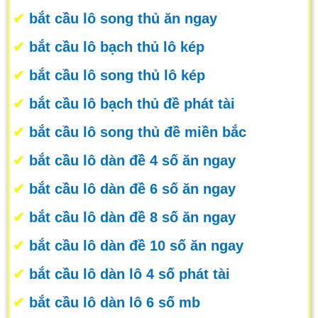
✔
bắt cầu lô song thủ ăn ngay
✔
bắt cầu lô bạch thủ lô kép
✔
bắt cầu lô song thủ lô kép
✔
bắt cầu lô bạch thủ đề phát tài
✔
bắt cầu lô song thủ đề miền bắc
✔
bắt cầu lô dàn đề 4 số ăn ngay
✔
bắt cầu lô dàn đề 6 số ăn ngay
✔
bắt cầu lô dàn đề 8 số ăn ngay
✔
bắt cầu lô dàn đề 10 số ăn ngay
✔
bắt cầu lô dàn lô 4 số phát tài
✔
bắt cầu lô dàn lô 6 số mb