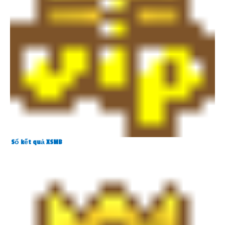
Sổ kết quả XSMB