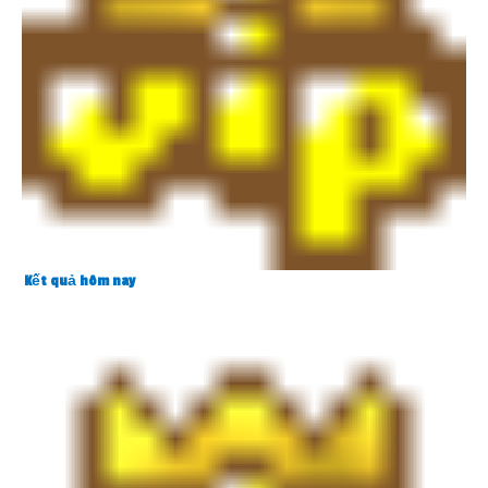
Kết quả hôm nay