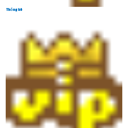
Thống kê