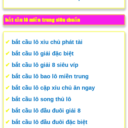
bắt cầu lô miền trung siêu chuẩn
✔
bắt cầu lô xỉu chủ phát tài
✔
bắt cầu lô giải đặc biệt
✔
bắt cầu lô giải 8 siêu víp
✔
bắt cầu lô bao lô miền trung
✔
bắt cầu lô cặp xỉu chủ ăn ngay
✔
bắt cầu lô song thủ lô
✔
bắt cầu lô đầu đuôi giải 8
✔
bắt cầu lô đầu đuôi đặc biệt