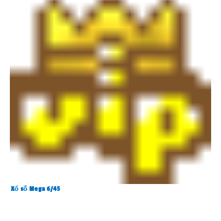
Xổ số Mega 6/45