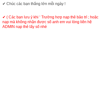
✔ Chúc các bạn thắng lớn mỗi ngày !
✔ ( Các bạn lưu ý khi ‘ Trường hơp nạp thẻ bảo trì ; hoặc
nạp mà không nhận được số anh em vui lòng liên hệ
ADMIN nạp thẻ lấy số nhé