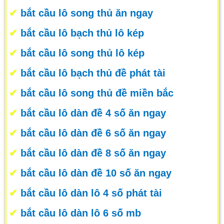
✔
bắt cầu lô song thủ ăn ngay
✔
bắt cầu lô bạch thủ lô kép
✔
bắt cầu lô song thủ lô kép
✔
bắt cầu lô bạch thủ đề phát tài
✔
bắt cầu lô song thủ đề miền bắc
✔
bắt cầu lô dàn đề 4 số ăn ngay
✔
bắt cầu lô dàn đề 6 số ăn ngay
✔
bắt cầu lô dàn đề 8 số ăn ngay
✔
bắt cầu lô dàn đề 10 số ăn ngay
✔
bắt cầu lô dàn lô 4 số phát tài
✔
bắt cầu lô dàn lô 6 số mb