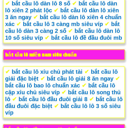
✔
bắt cầu lô dàn lô 8 số
✔
bắt cầu lô dàn
lô xiên 2 phát lộc
✔
bắt cầu lô dàn lô xiên
3 ăn ngay
✔
bắt cầu lô dàn lô xiên 4 chuẩn
xác
✔
bắt cầu lô 3 càng mb siêu víp
✔
bắt
cầu lô dàn 3 càng 2 số
✔
bắt cầu lô dàn lô
10 số siêu víp
✔
bắt cầu lô đề đầu đuôi mb
bắt cầu lô miền nam siêu chuẩn
✔
bắt cầu lô xỉu chủ phát tài
✔
bắt cầu lô
giải đặc biệt
✔
bắt cầu lô giải 8 ăn ngay
✔
bắt cầu lô bao lô chuẩn xác
✔
bắt cầu lô
cặp xỉu chủ siêu víp
✔
bắt cầu lô song thủ
lô
✔
bắt cầu lô đầu đuôi giải 8
✔
bắt cầu lô
đầu đuôi đặc biệt
✔
bắt cầu lô lô 3 số siêu
víp