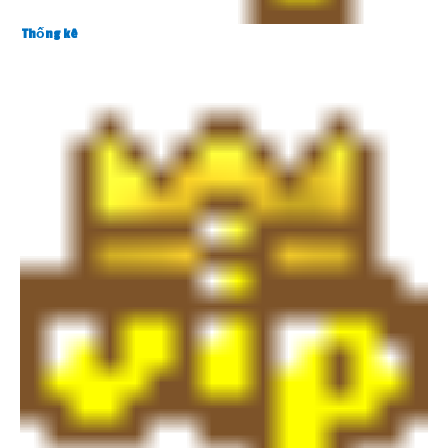
Thống kê