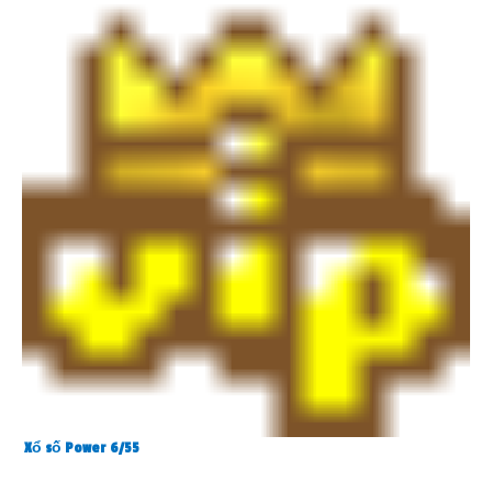
Xổ số Power 6/55