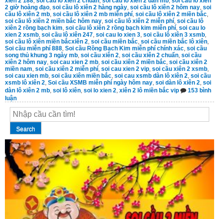
xiên 2 188
,
soi cầu lô xiên 2 chuẩn
,
soi cầu lô xiên 2 dàn mb
,
soi cầu lô xiên
2 giờ hoàng đạo
,
soi cầu lô xiên 2 hàng ngày
,
soi cầu lô xiên 2 hôm nay
,
soi
cầu lô xiên 2 mb
,
soi cầu lô xiên 2 mb miễn phí
,
soi cầu lô xiên 2 miền bắc
,
soi cầu lô xiên 2 miền bắc hôm nay
,
soi cầu lô xiên 2 miễn phí
,
soi cầu lô
xiên 2 rồng bạch kim
,
soi cầu lô xiên 2 rồng bạch kim miễn phí
,
soi cau lo
xien 2 xsmb
,
soi cầu lô xiên 247
,
soi cau lo xien 3
,
soi cầu lô xiên 3 xsmb
,
soi cầu lô xiên miền bắcxiên 2
,
soi cầu miền bắc
,
soi cầu miền bắc lô xiên
,
Soi cầu miễn phí 888
,
Soi cầu Rồng Bạch Kim miễn phí chính xác
,
soi cầu
song thủ khung 3 ngày mb
,
soi cầu xiên 2
,
soi cầu xiên 2 chuẩn
,
soi cầu
xiên 2 hôm nay
,
soi cau xien 2 mb
,
soi cầu xiên 2 miền bắc
,
soi cầu xiên 2
miền nam
,
soi cầu xiên 2 miễn phí
,
soi cau xien 2 vip
,
soi cầu xiên 2 xsmb
,
soi cau xien mb
,
soi cầu xiên miền bắc
,
soi cau xsmb dàn lô xiên 2
,
soi cầu
xsmb lô xiên 2
,
Soi cầu XSMB miễn phí ngày hôm nay
,
soi dàn lô xiên 2
,
soi
dàn lô xiên 2 mb
,
soi lô xiên
,
soi lo xien 2
,
xiên 2 lô miền bắc vip
153 bình
ở
luận
soi
cầu
víp
xiên
Search
2
lô
miền
bắc
hôm
nay
siêu
chuẩn