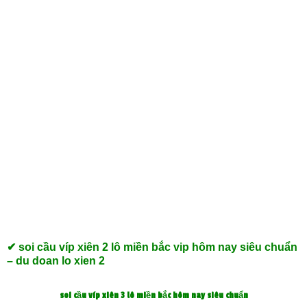
✔ soi cầu víp xiên 2 lô miền bắc vip hôm nay siêu chuẩn
– du doan lo xien 2
soi cầu víp xiên 3 lô miền bắc hôm nay siêu chuẩn