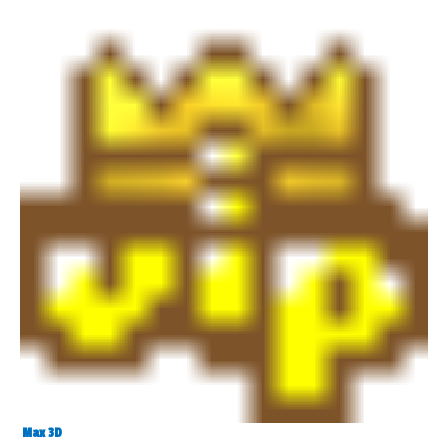
Max 3D