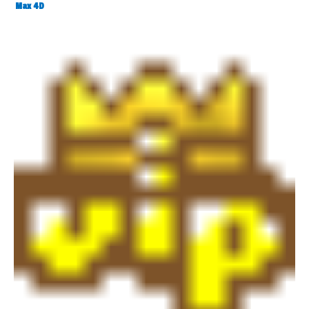
Max 4D